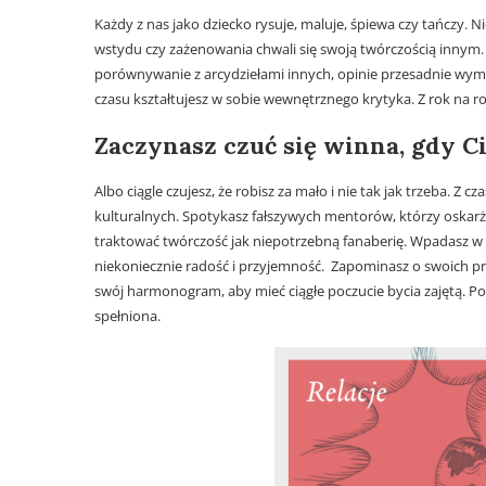
Każdy z nas jako dziecko rysuje, maluje, śpiewa czy tańczy. Ni
wstydu czy zażenowania chwali się swoją twórczością innym.
porównywanie z arcydziełami innych, opinie przesadnie wy
czasu kształtujesz w sobie wewnętrznego krytyka. Z rok na ro
Zaczynasz czuć się winna, gdy C
Albo ciągle czujesz, że robisz za mało i nie tak jak trzeba. Z
kulturalnych. Spotykasz fałszywych mentorów, którzy oskarża
traktować twórczość jak niepotrzebną fanaberię. Wpadasz w p
niekoniecznie radość i przyjemność. Zapominasz o swoich pr
swój harmonogram, aby mieć ciągłe poczucie bycia zajętą. P
spełniona.