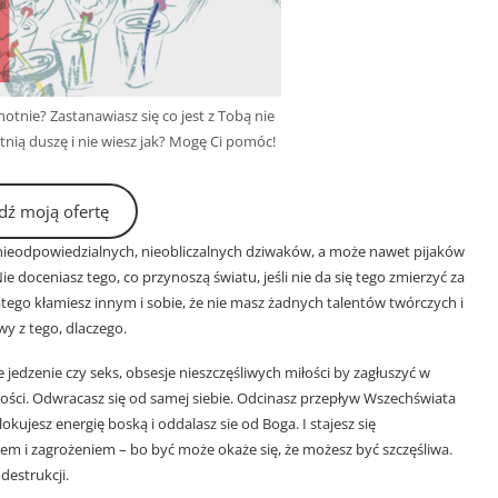
otnie? Zastanawiasz się co jest z Tobą nie
tnią duszę i nie wiesz jak? Mogę Ci pomóc!
dź moją ofertę
h, nieodpowiedzialnych, nieobliczalnych dziwaków, a może nawet pijaków
e doceniasz tego, co przynoszą światu, jeśli nie da się tego zmierzyć za
latego kłamiesz innym i sobie, że nie masz żadnych talentów twórczych i
wy z tego, dlaczego.
edzenie czy seks, obsesje nieszczęśliwych miłości by zagłuszyć w
ności. Odwracasz się od samej siebie. Odcinasz przepływ Wszechświata
okujesz energię boską i oddalasz sie od Boga. I stajesz się
em i zagrożeniem – bo być może okaże się, że możesz być szczęśliwa.
estrukcji.