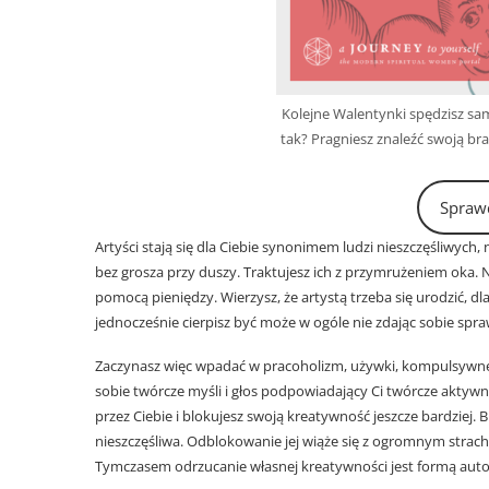
Kolejne Walentynki spędzisz sam
tak? Pragniesz znaleźć swoją bra
Spraw
Artyści stają się dla Ciebie synonimem ludzi nieszczęśliwyc
bez grosza przy duszy. Traktujesz ich z przymrużeniem oka. Ni
pomocą pieniędzy. Wierzysz, że artystą trzeba się urodzić, d
jednocześnie cierpisz być może w ogóle nie zdając sobie spra
Zaczynasz więc wpadać w pracoholizm, używki, kompulsywne j
sobie twórcze myśli i głos podpowiadający Ci twórcze aktyw
przez Ciebie i blokujesz swoją kreatywność jeszcze bardziej. Bl
nieszczęśliwa. Odblokowanie jej wiąże się z ogromnym strach
Tymczasem odrzucanie własnej kreatywności jest formą autod