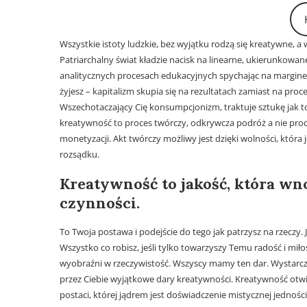
Wszystkie istoty ludzkie, bez wyjątku rodzą się kreatywne, a w
Patriarchalny świat kładzie nacisk na linearne, ukierunkowane
analitycznych procesach edukacyjnych spychając na margines
żyjesz – kapitalizm skupia się na rezultatach zamiast na proce
Wszechotaczający Cię konsumpcjonizm, traktuje sztukę jak to
kreatywność to proces twórczy, odkrywcza podróż a nie prod
monetyzacji. Akt twórczy możliwy jest dzięki wolności, która 
rozsądku.
Kreatywność to jakość, która w
czynności.
To Twoja postawa i podejście do tego jak patrzysz na rzeczy. 
Wszystko co robisz, jeśli tylko towarzyszy Temu radość i mił
wyobraźni w rzeczywistość. Wszyscy mamy ten dar. Wystarczy, 
przez Ciebie wyjątkowe dary kreatywności. Kreatywność otwie
postaci, której jądrem jest doświadczenie mistycznej jedności 