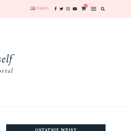
0
English
OSTATNIE WPISY