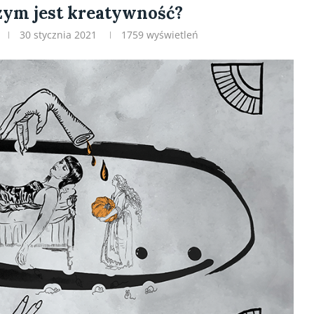
zym jest kreatywność?
30 stycznia 2021
1759
wyświetleń