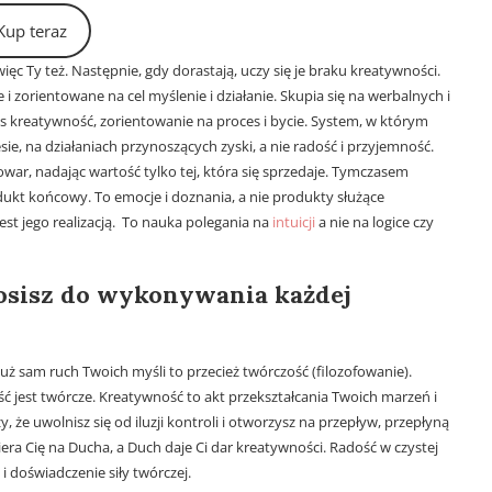
Kup teraz
ięc Ty też. Następnie, gdy dorastają, uczy się je braku kreatywności.
 i zorientowane na cel myślenie i działanie. Skupia się na werbalnych i
 kreatywność, zorientowanie na proces i bycie. System, w którym
sie, na działaniach przynoszących zyski, a nie radość i przyjemność.
war, nadając wartość tylko tej, która się sprzedaje. Tymczasem
ukt końcowy. To emocje i doznania, a nie produkty służące
jest jego realizacją. To nauka polegania na
intuicji
a nie na logice czy
nosisz do wykonywania każdej
Już sam ruch Twoich myśli to przecież twórczość (filozofowanie).
ość jest twórcze. Kreatywność to akt przekształcania Twoich marzeń i
że uwolnisz się od iluzji kontroli i otworzysz na przepływ, przepłyną
ra Cię na Ducha, a Duch daje Ci dar kreatywności. Radość w czystej
i doświadczenie siły twórczej.