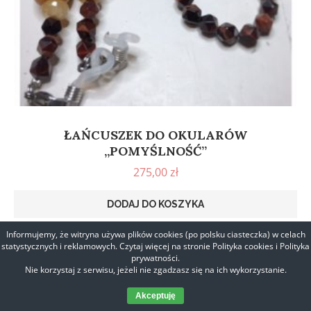
ŁAŃCUSZEK DO OKULARÓW
„POMYŚLNOŚĆ”
275,00
zł
DODAJ DO KOSZYKA
Informujemy, że witryna używa plików cookies (po polsku ciasteczka) w celach
statystycznych i reklamowych. Czytaj więcej na stronie Polityka cookies i Polityka
prywatności.
Nie korzystaj z serwisu, jeżeli nie zgadzasz się na ich wykorzystanie.
Akceptuję