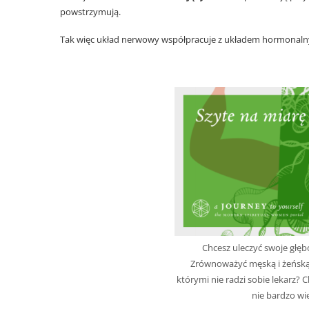
powstrzymują.
Tak więc układ nerwowy współpracuje z układem hormonalnym,
Homeostaza – stan wewnętrznej harmonii.
Chcesz uleczyć swoje głęb
Zrównoważyć męską i żeńską
którymi nie radzi sobie lekarz? C
nie bardzo wi