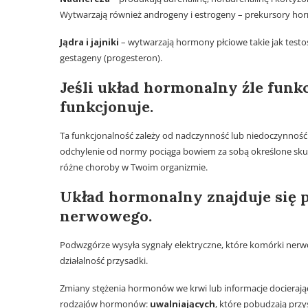
Wytwarzają również androgeny i estrogeny – prekursory ho
Jądra i jajniki
– wytwarzają hormony płciowe takie jak testos
gestageny (progesteron).
Jeśli układ hormonalny źle funkc
funkcjonuje.
Ta funkcjonalność zależy od nadczynność lub niedoczynność 
odchylenie od normy pociąga bowiem za sobą określone skutki
różne choroby w Twoim organizmie.
Układ hormonalny znajduje się 
nerwowego.
Podwzgórze wysyła sygnały elektryczne, które komórki nerw
działalność przysadki.
Zmiany stężenia hormonów we krwi lub informacje docierają
rodzajów hormonów:
uwalniających
, które pobudzają prz