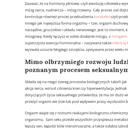
Zauważ, że na hormony płciowe, czyli ewolucję człowieka wyw
mózg serca, nadnercza – mózg trzewny. Cały proces zaś dojrz
kontroluje również proces przebudzenia
kundalini
czyli przeb
innego jak najwyższa forma orgazmu – tzw. orgazm duchowy
narządów, gruczołów i układu nerwowego. Jest to moment, ki
mózgową. Kiedy łączysz w sobie działanie mózgu, z
mózgiem 
superczysta esencja hormonalna – nazywana także
miłością
wyzwala uczucie błogiego szczęścia, opisywane przez wielu 
Mimo olbrzymiego rozwoju ludzko
poznanym procesem seksualny
Składa się na niego szereg procesów biologicznych takich ja
akcja serca, wzrost ciśnienia krwi czy hiperwentylacja. Je
dotyczących życia seksualnego potwierdza, że ma on dużo wi
przeżyć orgazm we śnie lub pod wpływem pracy wyobraźni b
Orgazm wiąże się z rożnymi reakcjami biologiczno-chemiczn
organizmu. Sam seks przede wszystkim przyspiesza metaboliz
lepszy sen, łagodzi bóle menstruacyjne, a także osłabia szko