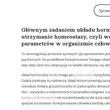
Sprawd
Homeostaza – stan wewnętrznej harmonii.
Głównym zadaniem układu horm
utrzymanie
homeostazy
, czyli 
parametrów w organizmie człow
To samoregulacja procesów życiowych. Jej zaprzeczeniem jes
psychicznych. Na prawidłowe funkcjonowanie Twojego układ
więc dieta, ilość snu, ekspozycja na światło słoneczne, czy ak
Układ hormonalny to nic innego jak
system czakr
rozszyfrowa
Czakra podstawy to nadnercza, dzięki którym powstają zacz
rozrodcze. Kolejny gruczoł trzustka to czakra splotu słoneczne
oka – szyszynka, a czakra korony to przysadka mózgowa. Lu
bardzo od duchowości
i nie rozczłonkowała na tak dużą częś
spojrzeć na istnienie i funkcjonowanie człowieka bardziej cał