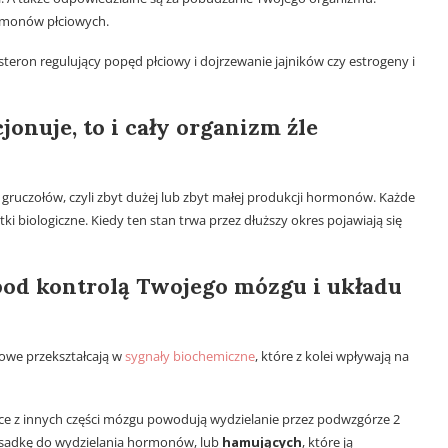
rmonów płciowych.
teron regulujący popęd płciowy i dojrzewanie jajników czy estrogeny i
jonuje, to i cały organizm źle
gruczołów, czyli zbyt dużej lub zbyt małej produkcji hormonów. Każde
 biologiczne. Kiedy ten stan trwa przez dłuższy okres pojawiają się
pod kontrolą Twojego mózgu i układu
owe przekształcają w
sygnały biochemiczne
, które z kolei wpływają na
ce z innych części mózgu powodują wydzielanie przez podwzgórze 2
ysadkę do wydzielania hormonów, lub
hamujących
, które ją