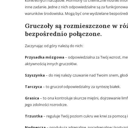
konkretnych narządów. Hormony to chemiczne nośniki inf
inne zadanie. Jedne z nich odpowiedzialne są za funkcjonow
warunków środowiska. Mogą być one wydzielane bezpośredni
Gruczoły są rozmieszczone w różn
bezpośrednio połączone.
Zaczynając od góry należą do nich:
Przysadka mózgowa
– odpowiedzialna za Twój wzrost, meta
aktywnością innych gruczołów.
Szyszynka
– do niej należy czuwanie nad Twoim snem, głod
Tarczyca
– to gruczoł odpowiedzialny za syntezę białek.
Grasica
– to ona kontroluje skurcze mięśni, dojrzewanie l
jego zdolności rozrodcze.
Trzustka
– reguluje Twój poziom cukru we krwi za pomocą i
Nadnercza
– produkują adrenalinę, noradrenalinę i kortyz