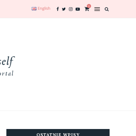
0
English
OSTATNIE WPISY