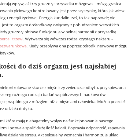
ierają wpływ, aż trzy gruczoły: przysadka mózgowa – mózg, grasica –
ewania płciowego kontrolowany jest przez szyszynkę, która jak wiesz
iegu energii życiowej. Energia kundalini zaś, to tak naprawdę nic
. Jest to orgazm dośrodkowy związany z pobudzaniem wszystkich
edy gruczoły płciowe funkcjonują w pełnej harmonii z przysadką
serca
i
trzewi
. Wytwarza się wówczas rodzaj czystego nektaru –
 bezwarunkową
. Kiedy przepływa ona poprzez ośrodki nerwowe mózgu
mistyków.
ści do dziś orgazm jest najsłabiej
m.
k niekontrolowane skurcze mięśni czy zwieracza odbytu, przyspieszona
dnak szereg rożnego rodzaju badań współczesnych naukowców
ęcej wspólnego z mózgiem niż z mięśniami człowieka. Można przecież
ez udziału dotyku.
ymi które mają niebagatelny wpływ na funkcjonowanie naszego
m i pozwala spalić dużą ilość kalorii. Poprawia odporność, zapewnia
dliwe działanie stresu. Akt seksualny wzmacnia i harmonizuje układ