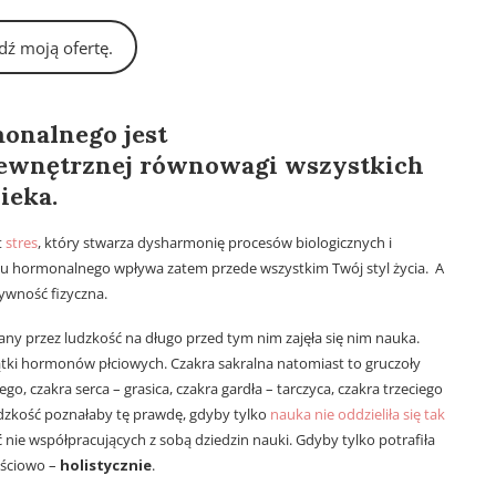
ź moją ofertę.
onalnego jest
wewnętrznej równowagi wszystkich
ieka.
t
stres
, który stwarza dysharmonię procesów biologicznych i
u hormonalnego wpływa zatem przede wszystkim Twój styl życia. A
tywność fizyczna.
ny przez ludzkość na długo przed tym nim zajęła się nim nauka.
ątki hormonów płciowych. Czakra sakralna natomiast to gruczoły
go, czakra serca – grasica, czakra gardła – tarczyca, czakra trzeciego
dzkość poznałaby tę prawdę, gdyby tylko
nauka nie oddzieliła się tak
ć nie współpracujących z sobą dziedzin nauki. Gdyby tylko potrafiła
ościowo –
holistycznie
.