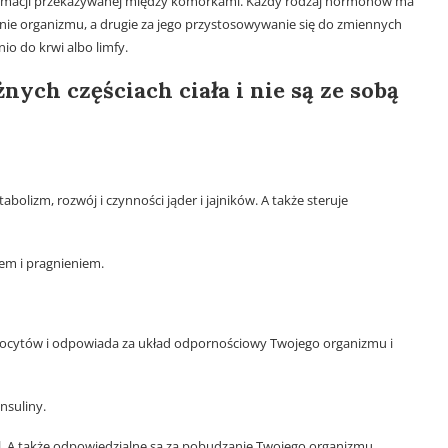
ormacji przekazywanej między komórkami. Każdy rodzaj hormonów ma
anie organizmu, a drugie za jego przystosowywanie się do zmiennych
o do krwi albo limfy.
ych częściach ciała i nie są ze sobą
bolizm, rozwój i czynności jąder i jajników. A także steruje
em i pragnieniem.
imfocytów i odpowiada za układ odpornościowy Twojego organizmu i
nsuliny.
ol. A także odpowiedzialne są za pobudzanie Twojego organizmu.