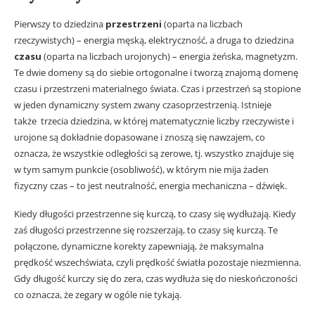
Pierwszy to dziedzina
przestrzeni
(oparta na liczbach
rzeczywistych) – energia męską, elektryczność, a druga to dziedzina
czasu
(oparta na liczbach urojonych) – energia żeńska, magnetyzm.
Te dwie domeny są do siebie ortogonalne i tworzą znajomą domenę
czasu i przestrzeni materialnego świata. Czas i przestrzeń są stopione
w jeden dynamiczny system zwany czasoprzestrzenią. Istnieje
także trzecia dziedzina, w której matematycznie liczby rzeczywiste i
urojone są dokładnie dopasowane i znoszą się nawzajem, co
oznacza, że ​​wszystkie odległości są zerowe, tj. wszystko znajduje się
w tym samym punkcie (osobliwość), w którym nie mija żaden
fizyczny czas – to jest neutralność, energia mechaniczna – dźwięk.
Kiedy długości przestrzenne się kurczą, to czasy się wydłużają. Kiedy
zaś długości przestrzenne się rozszerzają, to czasy się kurczą. Te
połączone, dynamiczne korekty zapewniają, że maksymalna
prędkość wszechświata, czyli prędkość światła pozostaje niezmienna.
Gdy długość kurczy się do zera, czas wydłuża się do nieskończoności
co oznacza, że zegary w ogóle nie tykają.