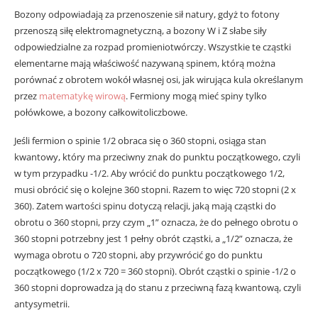
Bozony odpowiadają za przenoszenie sił natury, gdyż to fotony
przenoszą siłę elektromagnetyczną, a bozony W i Z słabe siły
odpowiedzialne za rozpad promieniotwórczy. Wszystkie te cząstki
elementarne mają właściwość nazywaną spinem, którą można
porównać z obrotem wokół własnej osi, jak wirująca kula określanym
przez
matematykę wirową
. Fermiony mogą mieć spiny tylko
połówkowe, a bozony całkowitoliczbowe.
Jeśli fermion o spinie 1/2 obraca się o 360 stopni, osiąga stan
kwantowy, który ma przeciwny znak do punktu początkowego, czyli
w tym przypadku -1/2. Aby wrócić do punktu początkowego 1/2,
musi obrócić się o kolejne 360 ​​stopni. Razem to więc 720 stopni (2 x
360). Zatem wartości spinu dotyczą relacji, jaką mają cząstki do
obrotu o 360 stopni, przy czym „1” oznacza, że ​​do pełnego obrotu o
360 stopni potrzebny jest 1 pełny obrót cząstki, a „1/2” oznacza, że ​​
wymaga obrotu o 720 stopni, aby przywrócić go do punktu
początkowego (1/2 x 720 = 360 stopni). Obrót cząstki o spinie -1/2 o
360 stopni doprowadza ją do stanu z przeciwną fazą kwantową, czyli
antysymetrii.