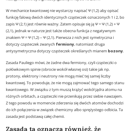
W mechanice kwantowej nie wystarczy napisać Ψ (1,2) aby opisać
funkcję falową dwóch identycznych cząsteczek oznaczonych 1 i 2, bo
zapis Ψ (2,1) jest równie ważny. Zatem opisuje się ją Ψ = Ψ (1,2) + Ψ
(2,1), jednak w naturze jest także obecna funkcja z negatywnym
znakiem Ψ = Ψ (1,2) – Ψ (2,1). Pierwsza z nich jest symetryczna i
dotyczy cząsteczek zwanych
fermiony
, natomiast druga
antysymetryczna dotyczy cząsteczek określanych mianem
bozony
.
Zasada Pauliego mówi, że żadne dwa fermiony, czyli cząsteczki o
połówkowym spinie (obrocie wokół własnej osi) takie jak np.
protony, elektrony i neutrony nie mogą mieć tej samej liczby
kwantowej. To powoduje, że nie mogą zajmować tego samego stanu
kwantowego. W związku z tym muszą krążyć wokół jądra atomu na
różnych orbitach, a cząsteczki nie przenikają przez siebie nawzajem.
Z tego powodu w momencie zderzenia się dwóch atomów dochodzi
do ich połączenia w związek chemiczny albo sprężystego odbicia. Ta
zasada jest podstawą całej chemii.
Zasada ta oznacza również, że