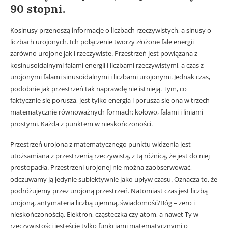
90 stopni.
Kosinusy przenoszą informacje o liczbach rzeczywistych, a sinusy o
liczbach urojonych. Ich połączenie tworzy złożone fale energii
zarówno urojone jak i rzeczywiste. Przestrzeń jest powiązana z
kosinusoidalnymi falami energii i liczbami rzeczywistymi, a czas z
urojonymi falami sinusoidalnymi i liczbami urojonymi. Jednak czas,
podobnie jak przestrzeń tak naprawdę nie istnieją. Tym, co
faktycznie się porusza, jest tylko energia i porusza się ona w trzech
matematycznie równoważnych formach: kołowo, falami i liniami
prostymi. Każda z punktem w nieskończoności.
Przestrzeń urojona z matematycznego punktu widzenia jest
utożsamiana z przestrzenią rzeczywistą, z tą różnicą, że jest do niej
prostopadła. Przestrzeni urojonej nie można zaobserwować,
odczuwamy ją jedynie subiektywnie jako upływ czasu. Oznacza to, że
podróżujemy przez urojoną przestrzeń. Natomiast czas jest liczbą
urojoną, antymateria liczbą ujemną, świadomość/Bóg – zero i
nieskończonością. Elektron, cząsteczka czy atom, a nawet Ty w
rzeczywistości jesteście tylko funkcjami matematycznymi o