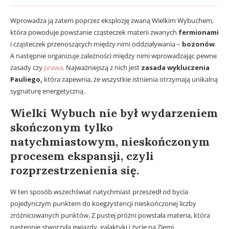
Wprowadza ją zatem poprzez eksplozję zwaną Wielkim Wybuchem,
która powoduje powstanie cząsteczek materii zwanych
fermionami
i cząsteczek przenoszących między nimi oddziaływania –
bozonów
.
A następnie organizuje zależności między nimi wprowadzając pewne
zasady czy
prawa
. Najważniejszą z nich jest
zasada wykluczenia
Pauliego,
która zapewnia, że wszystkie istnienia otrzymają unikalną
sygnaturę energetyczną.
Wielki Wybuch nie był wydarzeniem
skończonym tylko
natychmiastowym, nieskończonym
procesem ekspansji, czyli
rozprzestrzenienia się.
W ten sposób wszechświat natychmiast przeszedł od bycia
pojedynczym punktem do koegzystencji nieskończonej liczby
zróżnicowanych punktów. Z pustej próżni powstała materia, która
następnie stworzyła gwiazdy, galaktyki i życie na Ziemi.