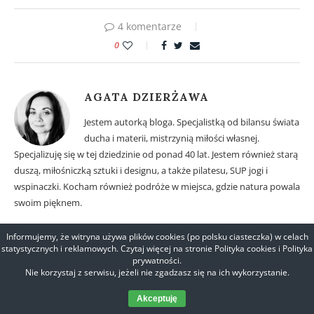
4 komentarze
0
AGATA DZIERŻAWA
Jestem autorką bloga. Specjalistką od bilansu świata
ducha i materii, mistrzynią miłości własnej.
Specjalizuję się w tej dziedzinie od ponad 40 lat. Jestem również starą
duszą, miłośniczką sztuki i designu, a także pilatesu, SUP jogi i
wspinaczki. Kocham również podróże w miejsca, gdzie natura powala
swoim pięknem.
Informujemy, że witryna używa plików cookies (po polsku ciasteczka) w celach
statystycznych i reklamowych. Czytaj więcej na stronie Polityka cookies i Polityka
prywatności.
Nie korzystaj z serwisu, jeżeli nie zgadzasz się na ich wykorzystanie.
poprzedni post
Geometria Boga – Święta Geometria.
Akceptuję