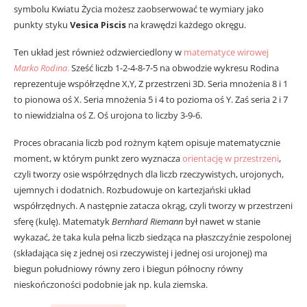
symbolu Kwiatu Życia możesz zaobserwować te wymiary jako
punkty styku
Vesica Piscis
na krawędzi każdego okręgu.
Ten układ jest również odzwierciedlony w
matematyce wirowej
Marko Rodina
.
Sześć liczb 1-2-4-8-7-5 na obwodzie wykresu Rodina
reprezentuje współrzędne X,Y, Z przestrzeni 3D. Seria mnożenia 8 i 1
to pionowa oś X. Seria mnożenia 5 i 4 to pozioma oś Y. Zaś seria 2 i 7
to niewidzialna oś Z. Oś urojona to liczby 3-9-6.
Proces obracania liczb pod rożnym kątem opisuje matematycznie
moment, w którym punkt zero wyznacza
orientację w przestrzeni
,
czyli tworzy osie współrzędnych dla liczb rzeczywistych, urojonych,
ujemnych i dodatnich. Rozbudowuje on kartezjański układ
współrzędnych. A następnie zatacza okrąg, czyli tworzy w przestrzeni
sferę (kulę). Matematyk
Bernhard Riemann
był nawet w stanie
wykazać, że taka kula pełna liczb siedząca na płaszczyźnie zespolonej
(składająca się z jednej osi rzeczywistej i jednej osi urojonej) ma
biegun południowy równy zero i biegun północny równy
nieskończoności podobnie jak np. kula ziemska.