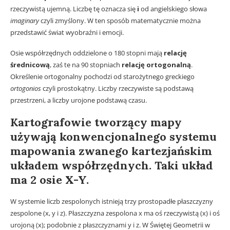
rzeczywistą ujemną. Liczbę tę oznacza się
i
od angielskiego słowa
imaginary
czyli zmyślony. W ten sposób matematycznie można
przedstawić świat wyobraźni i emocji.
Osie współrzędnych oddzielone o 180 stopni mają
relację
średnicową
, zaś te na 90 stopniach
relację ortogonalną
.
Określenie ortogonalny pochodzi od starożytnego greckiego
ortogonios
czyli prostokątny. Liczby rzeczywiste są podstawą
przestrzeni, a liczby urojone podstawą czasu.
Kartografowie tworzący mapy
używają konwencjonalnego systemu
mapowania zwanego kartezjańskim
układem współrzędnych. Taki układ
ma 2 osie X-Y.
W systemie liczb zespolonych istnieją trzy prostopadłe płaszczyzny
zespolone (x, y i z). Płaszczyzna zespolona x ma oś rzeczywistą (x) i oś
urojoną (x); podobnie z płaszczyznami y i z. W Świętej Geometrii w