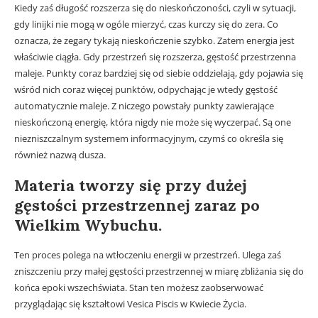
Kiedy zaś długość rozszerza się do nieskończoności, czyli w sytuacji,
gdy linijki nie mogą w ogóle mierzyć, czas kurczy się do zera. Co
oznacza, że zegary tykają nieskończenie szybko. Zatem energia jest
właściwie ciągła. Gdy przestrzeń się rozszerza, gęstość przestrzenna
maleje. Punkty coraz bardziej się od siebie oddzielają, gdy pojawia się
wśród nich coraz więcej punktów, odpychając je wtedy gęstość
automatycznie maleje. Z niczego powstały punkty zawierające
nieskończoną energię, która nigdy nie może się wyczerpać. Są one
niezniszczalnym systemem informacyjnym, czymś co określa się
również nazwą dusza.
Materia tworzy się przy dużej
gęstości przestrzennej zaraz po
Wielkim Wybuchu.
Ten proces polega na wtłoczeniu energii w przestrzeń. Ulega zaś
zniszczeniu przy małej gęstości przestrzennej w miarę zbliżania się do
końca epoki wszechświata. Stan ten możesz zaobserwować
przyglądając się kształtowi Vesica Piscis w Kwiecie Życia.