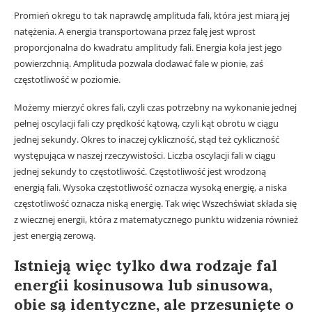
Promień okregu to tak naprawdę amplituda fali, która jest miarą jej
natężenia. A energia transportowana przez falę jest wprost
proporcjonalna do kwadratu amplitudy fali. Energia koła jest jego
powierzchnią. Amplituda pozwala dodawać fale w pionie, zaś
częstotliwość w poziomie.
Możemy mierzyć okres fali, czyli czas potrzebny na wykonanie jednej
pełnej oscylacji fali czy prędkość kątową, czyli kąt obrotu w ciągu
jednej sekundy. Okres to inaczej cykliczność, stąd też cykliczność
występująca w naszej rzeczywistości. Liczba oscylacji fali w ciągu
jednej sekundy to częstotliwość. Częstotliwość jest wrodzoną
energią fali. Wysoka częstotliwość oznacza wysoką energię, a niska
częstotliwość oznacza niską energię. Tak więc Wszechświat składa się
z wiecznej energii, która z matematycznego punktu widzenia również
jest energią zerową.
Istnieją więc tylko dwa rodzaje fal
energii kosinusowa lub sinusowa,
obie są identyczne, ale przesunięte o