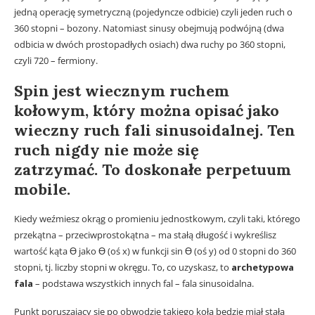
jedną operację symetryczną (pojedyncze odbicie) czyli jeden ruch o
360 stopni – bozony. Natomiast sinusy obejmują podwójną (dwa
odbicia w dwóch prostopadłych osiach) dwa ruchy po 360 stopni,
czyli 720 – fermiony.
Spin jest wiecznym ruchem
kołowym, który można opisać jako
wieczny ruch fali sinusoidalnej. Ten
ruch nigdy nie może się
zatrzymać. To doskonałe perpetuum
mobile.
Kiedy weźmiesz okrąg o promieniu jednostkowym, czyli taki, którego
przekątna – przeciwprostokątna – ma stałą długość i wykreślisz
wartość kąta ϴ jako ϴ (oś x) w funkcji sin ϴ (oś y) od 0 stopni do 360
stopni, tj. liczby stopni w okręgu. To, co uzyskasz, to
archetypowa
fala
– podstawa wszystkich innych fal – fala sinusoidalna.
Punkt poruszający się po obwodzie takiego koła będzie miał stałą