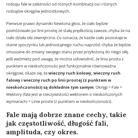
rodzaju fale w zależności od różnych kombinacji osi i różnych
rodzajów okręgów jednostkowych.
Pierwsze prawo dynamiki Newtona głosi, że ciało będzie
podróżowało po linii prostej ze stałą prędkością zawsze, chyba że na
ciało działa siła zewnętrzna. Co oznacza, że każde ciało pozostaje w
stanie spoczynku lub jednostajnego ruchu naprzód, chyba że będzie
zmuszane do zmiany swojego stanu przez przyłożoną do niego siłę.
Jeśli weźmiesz pod uwagę, że można udowodnić, że linia prosta z
punktem w nieskończoności jest funkcjonalnie równoważna
okręgowi, okaże się, że
wieczny ruch kołowy, wieczny ruch
falowy i wieczny ruch po linii prostej (z punktem w
nieskończoności) są dokładnie tym samym
. Okręgi = Fale =
Wektory (fala jest w rzeczywistości wektorem o nieskończonych
wymiarach) = Linie proste (z punktem w nieskończoności).
Fale mają dobrze znane cechy, takie
jak częstotliwość, długość fali,
amplituda, czy okres.