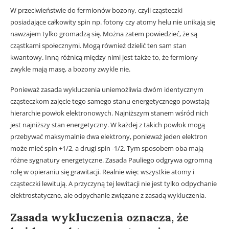
W przeciwieństwie do fermionów bozony, czyli cząsteczki
posiadające całkowity spin np. fotony czy atomy helu nie unikają się
nawzajem tylko gromadzą się. Można zatem powiedzieć, że są
cząstkami społecznymi. Mogą również dzielić ten sam stan
kwantowy. Inną różnicą między nimi jest także to, że fermiony
zwykle mają masę, a bozony zwykle nie.
Ponieważ zasada wykluczenia uniemożliwia dwóm identycznym
cząsteczkom zajęcie tego samego stanu energetycznego powstają
hierarchie powłok elektronowych. Najniższym stanem wśród nich
jest najniższy stan energetyczny. W każdej z takich powłok mogą
przebywać maksymalnie dwa elektrony, ponieważ jeden elektron
może mieć spin +1/2, a drugi spin -1/2. Tym sposobem oba mają
różne sygnatury energetyczne. Zasada Pauliego odgrywa ogromną
rolę w opieraniu się grawitacji. Realnie więc wszystkie atomy i
cząsteczki lewitują. A przyczyną tej lewitacji nie jest tylko odpychanie
elektrostatyczne, ale odpychanie związane z zasadą wykluczenia.
Zasada wykluczenia oznacza, że