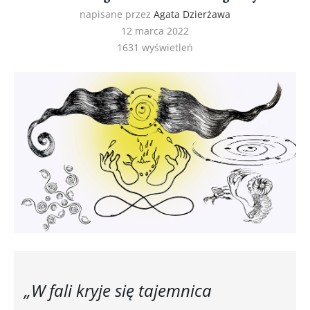
napisane przez
Agata Dzierżawa
12 marca 2022
1631
wyświetleń
„W fali kryje się tajemnica