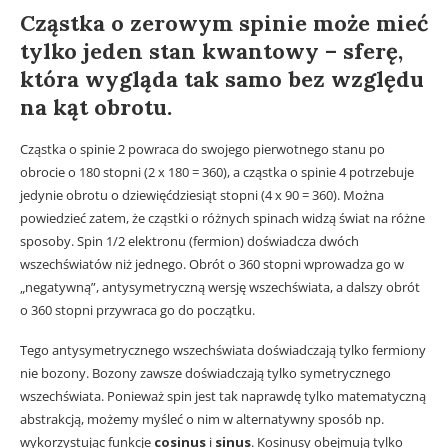
Cząstka o zerowym spinie może mieć
tylko jeden stan kwantowy – sferę,
która wygląda tak samo bez względu
na kąt obrotu.
Cząstka o spinie 2 powraca do swojego pierwotnego stanu po
obrocie o 180 stopni (2 x 180 = 360), a cząstka o spinie 4 potrzebuje
jedynie obrotu o dziewięćdziesiąt stopni (4 x 90 = 360). Można
powiedzieć zatem, że cząstki o różnych spinach widzą świat na różne
sposoby. Spin 1/2 elektronu (fermion) doświadcza dwóch
wszechświatów niż jednego. Obrót o 360 stopni wprowadza go w
„negatywną”, antysymetryczną wersję wszechświata, a dalszy obrót
o 360 stopni przywraca go do początku.
Tego antysymetrycznego wszechświata doświadczają tylko fermiony
nie bozony. Bozony zawsze doświadczają tylko symetrycznego
wszechświata. Ponieważ spin jest tak naprawdę tylko matematyczną
abstrakcją, możemy myśleć o nim w alternatywny sposób np.
wykorzystując funkcje
cosinus
i
sinus
. Kosinusy obejmują tylko