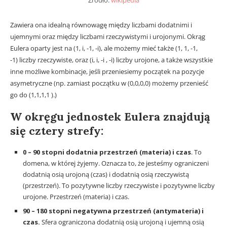
Zawiera ona idealną równowagę między liczbami dodatnimi i
ujemnymi oraz między liczbami rzeczywistymi i urojonymi. Okrąg
Eulera oparty jest na (1, i, -1, -i), ale możemy mieć także (1, 1, -1,
-1) liczby rzeczywiste, oraz (i, i, -i , -i) liczby urojone, a także wszystkie
inne możliwe kombinacje, jeśli przeniesiemy początek na pozycje
asymetryczne (np. zamiast początku w (0,0,0,0) możemy przenieść
go do (1,1,1,1 ).)
W okręgu jednostek Eulera znajdują
się cztery strefy:
0 – 90 stopni dodatnia przestrzeń (materia) i czas
. To
domena, w której żyjemy. Oznacza to, że jesteśmy ograniczeni
dodatnią osią urojoną (czas) i dodatnią osią rzeczywistą
(przestrzeń). To pozytywne liczby rzeczywiste i pozytywne liczby
urojone. Przestrzeń (materia) i czas.
90 – 180 stopni negatywna przestrzeń (antymateria) i
czas.
Sfera ograniczona dodatnią osią urojoną i ujemną osią