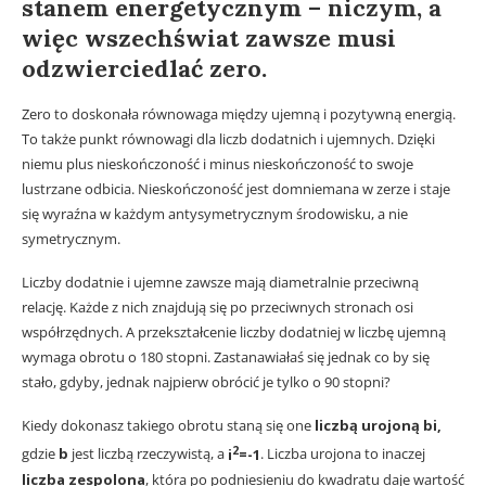
stanem energetycznym – niczym, a
więc wszechświat zawsze musi
odzwierciedlać zero.
Zero to doskonała równowaga między ujemną i pozytywną energią.
To także punkt równowagi dla liczb dodatnich i ujemnych. Dzięki
niemu plus nieskończoność i minus nieskończoność to swoje
lustrzane odbicia. Nieskończoność jest domniemana w zerze i staje
się wyraźna w każdym antysymetrycznym środowisku, a nie
symetrycznym.
Liczby dodatnie i ujemne zawsze mają diametralnie przeciwną
relację. Każde z nich znajdują się po przeciwnych stronach osi
współrzędnych. A przekształcenie liczby dodatniej w liczbę ujemną
wymaga obrotu o 180 stopni. Zastanawiałaś się jednak co by się
stało, gdyby, jednak najpierw obrócić je tylko o 90 stopni?
Kiedy dokonasz takiego obrotu staną się one
liczbą urojoną bi,
2
gdzie
b
jest liczbą rzeczywistą, a
i
=-1
. Liczba urojona to inaczej
liczba zespolona
, która po podniesieniu do kwadratu daje wartość