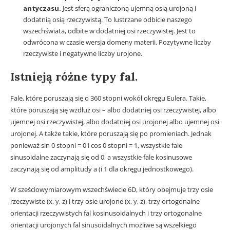
antyczasu.
Jest sferą ograniczoną ujemną osią urojoną i
dodatnią osią rzeczywistą. To lustrzane odbicie naszego
wszechświata, odbite w dodatniej osi rzeczywistej. Jest to
odwrócona w czasie wersja domeny materii. Pozytywne liczby
rzeczywiste i negatywne liczby urojone.
Istnieją różne typy fal.
Fale, które poruszają się o 360 stopni wokół okręgu Eulera. Takie,
które poruszają się wzdłuż osi – albo dodatniej osi rzeczywistej, albo
ujemnej osi rzeczywistej, albo dodatniej osi urojonej albo ujemnej osi
urojonej. A także takie, które poruszają się po promieniach. Jednak
ponieważ sin 0 stopni = 0 i cos 0 stopni = 1, wszystkie fale
sinusoidalne zaczynają się od 0, a wszystkie fale kosinusowe
zaczynają się od amplitudy a (i 1 dla okręgu jednostkowego).
W sześciowymiarowym wszechświecie 6D, który obejmuje trzy osie
rzeczywiste (x, y, z) i trzy osie urojone (x, y, z), trzy ortogonalne
orientacji rzeczywistych fal kosinusoidalnych i trzy ortogonalne
orientacji urojonych fal sinusoidalnych możliwe są wszelkiego