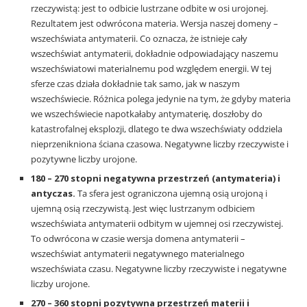
rzeczywistą: jest to odbicie lustrzane odbite w osi urojonej.
Rezultatem jest odwrócona materia. Wersja naszej domeny –
wszechświata antymaterii. Co oznacza, że istnieje cały
wszechświat antymaterii, dokładnie odpowiadający naszemu
wszechświatowi materialnemu pod względem energii. W tej
sferze czas działa dokładnie tak samo, jak w naszym
wszechświecie. Różnica polega jedynie na tym, że gdyby materia
we wszechświecie napotkałaby antymaterię, doszłoby do
katastrofalnej eksplozji, dlatego te dwa wszechświaty oddziela
nieprzenikniona ściana czasowa. Negatywne liczby rzeczywiste i
pozytywne liczby urojone.
180 – 270 stopni negatywna przestrzeń (antymateria) i
antyczas.
Ta sfera jest ograniczona ujemną osią urojoną i
ujemną osią rzeczywistą. Jest więc lustrzanym odbiciem
wszechświata antymaterii odbitym w ujemnej osi rzeczywistej.
To odwrócona w czasie wersja domena antymaterii –
wszechświat antymaterii negatywnego materialnego
wszechświata czasu. Negatywne liczby rzeczywiste i negatywne
liczby urojone.
270 – 360 stopni pozytywna przestrzeń materii i