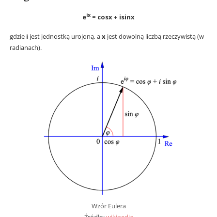
ix
e
= cosx + isinx
gdzie
i
jest jednostką urojoną, a
x
jest dowolną liczbą rzeczywistą (w
radianach).
Wzór Eulera
Źródło:
wikipedia