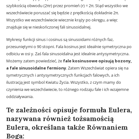
szybkością obwodu (2πr) przez promień (r) = 2π. Stąd wszystko we
wszechświecie poruszać się będzie z prędkością dokładnie 2π.
Wszystko we wszechświecie wiecznie krąży po okręgu, a więc
znajduje się w nieskończonej fali sinusoidalnej.
Wykresy funkcji sinus i cosinus są sinusoidami różnych faz,
przesuniętymi o 90 stopni. Fala kosinus jest idealnie symetryczna po
odbiciu w osi y. Zaś fala sinusoidalna jest idealnie antysymetryczna.
Możemy zatem powiedzieć, że
fale kosinusowe opisują bozony,
a fale sinusoidalne fermiony
. Zatem Wszechświat opiera się na
symetrycznych i antysymetrycznych funkcjach falowych, a ich
ilustracją jest symbol Kwiatu Życia. Wszystko, z czym mamy do
czynienia we wszechświecie, to różnego rodzaju fale i ich wzajemne
oddziaływania.
Te zależności opisuje formuła Eulera,
nazywana również tożsamością
Eulera, określana także Równaniem
Boga: