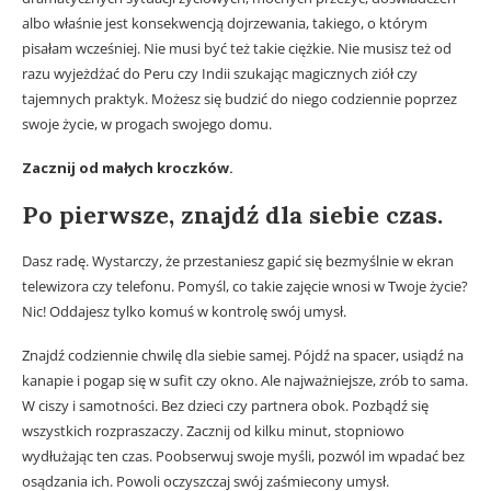
albo właśnie jest konsekwencją dojrzewania, takiego, o którym
pisałam wcześniej. Nie musi być też takie ciężkie. Nie musisz też od
razu wyjeżdżać do Peru czy Indii szukając magicznych ziół czy
tajemnych praktyk. Możesz się budzić do niego codziennie poprzez
swoje życie, w progach swojego domu.
Zacznij od małych kroczków.
Po pierwsze, znajdź dla siebie czas.
Dasz radę. Wystarczy, że przestaniesz gapić się bezmyślnie w ekran
telewizora czy telefonu. Pomyśl, co takie zajęcie wnosi w Twoje życie?
Nic! Oddajesz tylko komuś w kontrolę swój umysł.
Znajdź codziennie chwilę dla siebie samej. Pójdź na spacer, usiądź na
kanapie i pogap się w sufit czy okno. Ale najważniejsze, zrób to sama.
W ciszy i samotności. Bez dzieci czy partnera obok. Pozbądź się
wszystkich rozpraszaczy. Zacznij od kilku minut, stopniowo
wydłużając ten czas. Poobserwuj swoje myśli, pozwól im wpadać bez
osądzania ich. Powoli oczyszczaj swój zaśmiecony umysł.