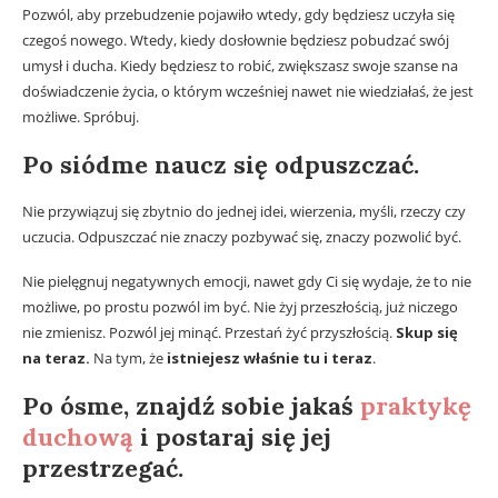
Pozwól, aby przebudzenie pojawiło wtedy, gdy będziesz uczyła się
czegoś nowego. Wtedy, kiedy dosłownie będziesz pobudzać swój
umysł i ducha. Kiedy będziesz to robić, zwiększasz swoje szanse na
doświadczenie życia, o którym wcześniej nawet nie wiedziałaś, że jest
możliwe. Spróbuj.
Po siódme naucz się odpuszczać.
Nie przywiązuj się zbytnio do jednej idei, wierzenia, myśli, rzeczy czy
uczucia. Odpuszczać nie znaczy pozbywać się, znaczy pozwolić być.
Nie pielęgnuj negatywnych emocji, nawet gdy Ci się wydaje, że to nie
możliwe, po prostu pozwól im być. Nie żyj przeszłością, już niczego
nie zmienisz. Pozwól jej minąć. Przestań żyć przyszłością.
Skup się
na teraz.
Na tym, że
istniejesz właśnie tu i teraz
.
Po ósme, znajdź sobie jakaś
praktykę
duchową
i postaraj się jej
przestrzegać.