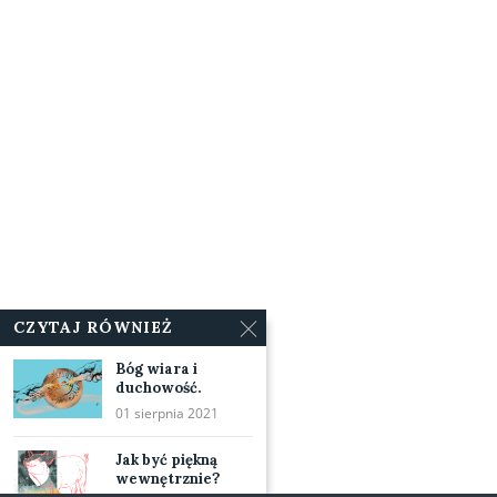
CZYTAJ RÓWNIEŻ
Bóg wiara i
duchowość.
01 sierpnia 2021
Jak być piękną
wewnętrznie?