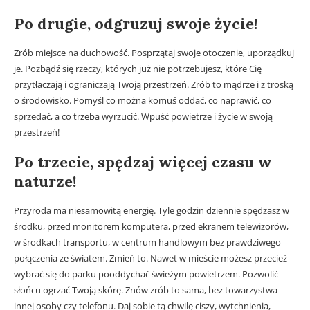
Po drugie, odgruzuj swoje życie!
Zrób miejsce na duchowość. Posprzątaj swoje otoczenie, uporządkuj
je. Pozbądź się rzeczy, których już nie potrzebujesz, które Cię
przytłaczają i ograniczają Twoją przestrzeń. Zrób to mądrze i z troską
o środowisko. Pomyśl co można komuś oddać, co naprawić, co
sprzedać, a co trzeba wyrzucić. Wpuść powietrze i życie w swoją
przestrzeń!
Po trzecie, spędzaj więcej czasu w
naturze!
Przyroda ma niesamowitą energię. Tyle godzin dziennie spędzasz w
środku, przed monitorem komputera, przed ekranem telewizorów,
w środkach transportu, w centrum handlowym bez prawdziwego
połączenia ze światem. Zmień to. Nawet w mieście możesz przecież
wybrać się do parku pooddychać świeżym powietrzem. Pozwolić
słońcu ogrzać Twoją skórę. Znów zrób to sama, bez towarzystwa
innej osoby czy telefonu. Daj sobie tą chwilę ciszy, wytchnienia,