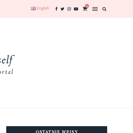
0
English
OSTATNIE WPISY