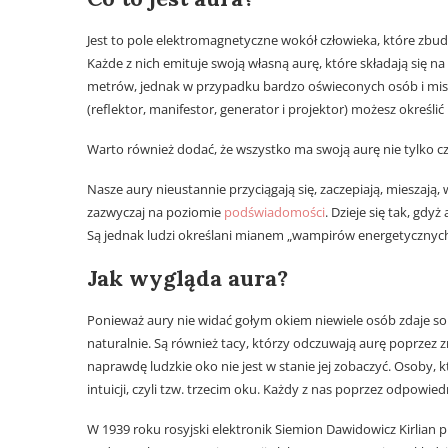
Jest to pole elektromagnetyczne wokół człowieka, które zbu
Każde z nich emituje swoją własną aurę, które składają się na
metrów, jednak w przypadku bardzo oświeconych osób i mistr
(reflektor, manifestor, generator i projektor) możesz okreś
Warto również dodać, że wszystko ma swoją aurę nie tylko cz
Nasze aury nieustannie przyciągają się, zaczepiają, mieszają
zazwyczaj na poziomie
podświadomości
. Dzieje się tak, gd
Są jednak ludzi określani mianem „wampirów energetycznych”
Jak wygląda aura?
Ponieważ aury nie widać gołym okiem niewiele osób zdaje sobie
naturalnie. Są również tacy, którzy odczuwają aurę poprzez zm
naprawdę ludzkie oko nie jest w stanie jej zobaczyć. Osoby, k
intuicji, czyli tzw. trzecim oku. Każdy z nas poprzez odpowied
W 1939 roku rosyjski elektronik Siemion Dawidowicz Kirlian 