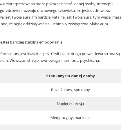
ie zinterpretowana może pokazać nastrój danej osoby, intencje i
o, zdrowia i rozwoju duchowego człowieka. Im jesteś zdrowsza,
 jest Twoja aura. Im bardziej witalna jest Twoja aura, tym więcej masz
obne, że będą oddziaływać na Ciebie siły zewnętrzne. Słaba aura
.
esteś bardziej stabilna emocjonalnie.
rmą aury jest kształt elipsy. Czyli jaja, którego prawa i lewa strona są
dołem. Wówczas istnieje równowaga i harmonia psychiczna.
Stan umysłu danej osoby
Rozluźniony, spokojny
Napięcie, presja
Medytacyjny, marzenia