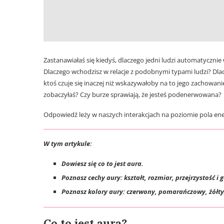
Zastanawiałaś się kiedyś, dlaczego jedni ludzi automatycznie 
Dlaczego wchodzisz w relacje z podobnymi typami ludzi? Dlacze
ktoś czuje się inaczej niż wskazywałoby na to jego zachowani
zobaczyłaś? Czy burze sprawiają, że jesteś podenerwowana?
Odpowiedź leży w naszych interakcjach na poziomie pola ener
W tym artykule:
Dowiesz się co to jest aura.
Poznasz cechy aury: kształt, rozmiar, przejrzystość i g
Poznasz kolory aury: czerwony, pomarańczowy, żółty, z
Co to jest aura?