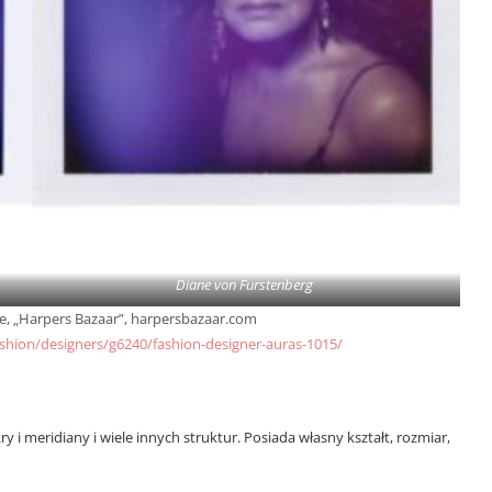
Diane von Furstenberg
le, „Harpers Bazaar”, harpersbazaar.com
shion/designers/g6240/fashion-designer-auras-1015/
ry i meridiany i wiele innych struktur. Posiada własny kształt, rozmiar,