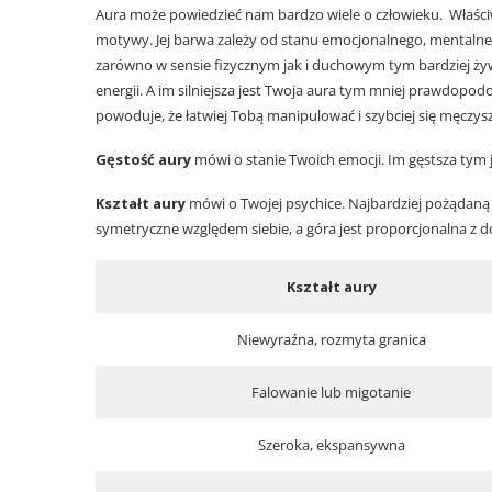
Aura może powiedzieć nam bardzo wiele o człowieku. Właściw
motywy. Jej barwa zależy od stanu emocjonalnego, mentalneg
zarówno w sensie fizycznym jak i duchowym tym bardziej żywa
energii. A im silniejsza jest Twoja aura tym mniej prawdopod
powoduje, że łatwiej Tobą manipulować i szybciej się męczysz
Gęstość aury
mówi o stanie Twoich emocji. Im gęstsza tym j
Kształt aury
mówi o Twojej psychice. Najbardziej pożądaną fo
symetryczne względem siebie, a góra jest proporcjonalna z 
Kształt aury
Niewyraźna, rozmyta granica
Falowanie lub migotanie
Szeroka, ekspansywna