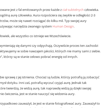
dowane jest z fal emitowanych przez każde z
ciał subtelnych
człowieka.
 ogólną aurę człowieka. Aura rozpościera się zwykle w odległości 2-3
zów, może się nawet rozciągać do kilku mil. Typ swojej aury
lić używając narzędzia zwanego system
Human Design
.
łowiek, ale wszystko co istnieje we Wszechświecie.
, wymieniają się danymi czy odpychają. Oczywiście proces ten zachodzi
yż aktywujemy w sobie nawzajem jakości, których nie mamy sami z siebie.
, którzy są w stanie celowo pobrać energię od innych.
 sprawę z jej istnienia. Chociaż są ludzie, którzy potrafią ją zobaczyć
ysł dotyku. Inni zaś, potrafią wyczuć czyjąś aurę. Jednak tak
tóre twierdzą, że widzą aurę, tak naprawdę widzą ją dzięki swojej
nie ćwiczenia, jest w stanie nauczyć się widzenia aury.
przypadkowo zauważył, że jest w stanie fotografować aury. Zauważył to