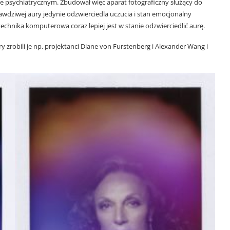
e psychiatrycznym. Zbudował więc aparat fotograficzny służący do
prawdziwej aury jedynie odzwierciedla uczucia i stan emocjonalny
chnika komputerowa coraz lepiej jest w stanie odzwierciedlić aurę.
y zrobili je np. projektanci Diane von Furstenberg i Alexander Wang i