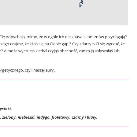
Cię odpychają, mimo, że w ogóle ich nie znasz, a inni znów przyciągają?
go czujesz, że ktoś się na Ciebie gapi? Czy zdarzyło Ci się wyczuć, że
e? A może wyczułaś kiedyś czyjąś obecność, zanim ją usłyszałaś lub
getycznego, czyli naszej aury.
ęstość.
ielony, niebieski, indygo, fioletowy, czarny i biały.