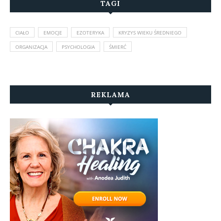
TAGI
CIAŁO
EMOCJE
EZOTERYKA
KRYZYS WIEKU ŚREDNIEGO
ORGANIZACJA
PSYCHOLOGIA
ŚMIERĆ
REKLAMA