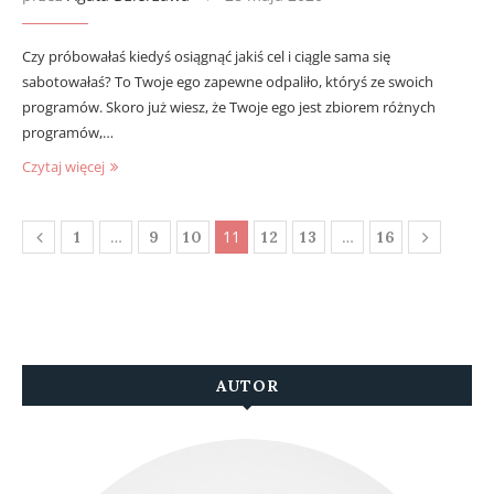
Czy próbowałaś kiedyś osiągnąć jakiś cel i ciągle sama się
sabotowałaś? To Twoje ego zapewne odpaliło, któryś ze swoich
programów. Skoro już wiesz, że Twoje ego jest zbiorem różnych
programów,…
Czytaj więcej
…
11
…
1
9
10
12
13
16
AUTOR