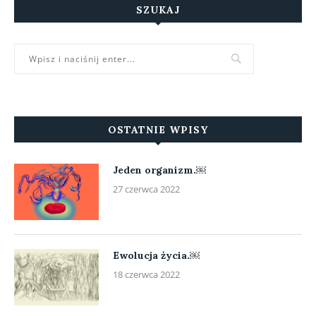
SZUKAJ
OSTATNIE WPISY
Jeden organizm.￼
27 czerwca 2022
Ewolucja życia.￼
18 czerwca 2022