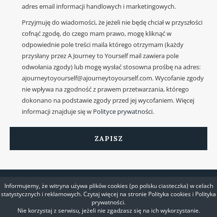
adres email informacji handlowych i marketingowych.
Przyjmuję do wiadomości, że jeżeli nie będę chciał w przyszłości
cofnąć zgodę, do czego mam prawo, mogę kliknąć w
odpowiednie pole treści maila którego otrzymam (każdy
przysłany przez A Journey to Yourself mail zawiera pole
odwołania zgody) lub mogę wysłać stosowna prośbę na adres:
ajourneytoyourself@ajourneytoyourself.com. Wycofanie zgody
nie wpływa na zgodność z prawem przetwarzania, którego
dokonano na podstawie zgody przed jej wycofaniem. Więcej
informacji znajduje się w
Polityce prywatności
.
Informujemy, że witryna używa plików cookies (po polsku ciasteczka) w celach
statystycznych i reklamowych. Czytaj więcej na stronie Polityka cookies i Polityka
prywatności.
Nie korzystaj z serwisu, jeżeli nie zgadzasz się na ich wykorzystanie.