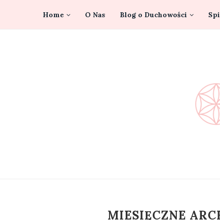
Home
O Nas
Blog o Duchowości
Spi
MIESIĘCZNE AR