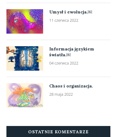
Umysł i ewolucja.￼
11 czerwca 2022
Informacja językiem
światła.￼
04 czerwca 2022
Chaos i organizacja.
28 maja 2022
OSTATNIE KOMENTARZE