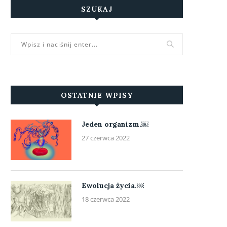
SZUKAJ
OSTATNIE WPISY
Jeden organizm.￼
27 czerwca 2022
Ewolucja życia.￼
18 czerwca 2022