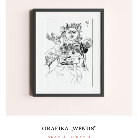
GRAFIKA „WENUS”
85,00
zł
–
125,00
zł