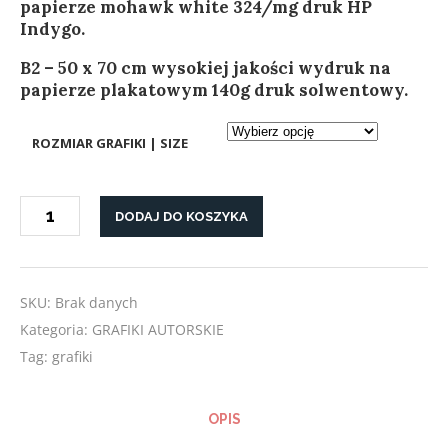
papierze mohawk white 324/mg druk HP
Indygo.
B2 – 50 x 70 cm wysokiej jakości wydruk na
papierze plakatowym 140g druk solwentowy.
ROZMIAR GRAFIKI | SIZE
ilość
DODAJ DO KOSZYKA
GRAFIKA
"KOSMICZNY
SPACER"
SKU:
Brak danych
Kategoria:
GRAFIKI AUTORSKIE
Tag:
grafiki
OPIS