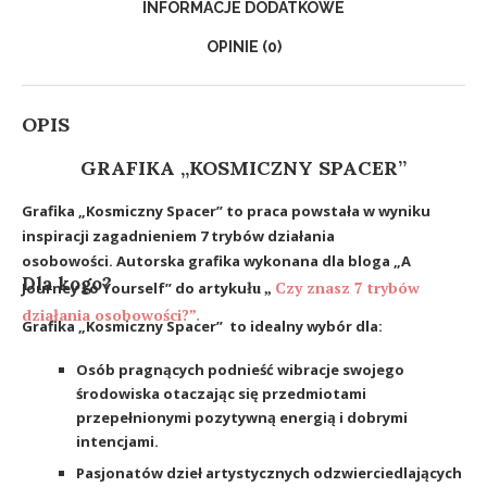
INFORMACJE DODATKOWE
OPINIE (0)
OPIS
GRAFIKA „KOSMICZNY SPACER”
Grafika
„Kosmiczny Spacer”
to praca powstała w wyniku
inspiracji zagadnieniem 7 trybów działania
osobowo
ści.
Autorska grafika wykonana dla bloga „A
Dla kogo?
łu „
Czy znasz 7 trybów
Journey to Yourself” do artyku
działania osobowo
ści?”.
Grafika
„Kosmiczny Spacer”
to idealny wybór dla:
Osób pragnących podnieść wibracje swojego
środowiska otaczając się przedmiotami
przepełnionymi pozytywną energią i dobrymi
intencjami.
Pasjonatów dzieł artystycznych odzwierciedlających