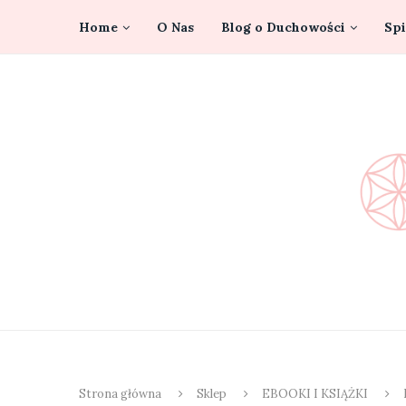
Home
O Nas
Blog o Duchowości
Spi
Strona główna
Sklep
EBOOKI I KSIĄŻKI