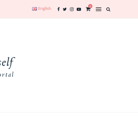
0
English