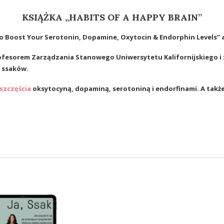
KSIĄŻKA „HABITS OF A HAPPY BRAIN”
 to Boost Your Serotonin, Dopamine, Oxytocin & Endorphin Levels”
fesorem Zarządzania Stanowego Uniwersytetu Kalifornijskiego i 
 ssaków.
szczęścia
oksytocyn
ą
, dopamin
ą
, serotonin
ą
i endorfinami.
A takż