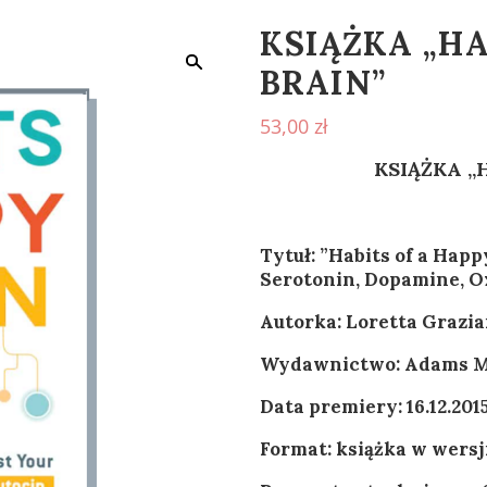
KSIĄŻKA „HA
BRAIN”
53,00
zł
KSIĄŻKA „
Tytuł:
”Habits of a Happ
Serotonin, Dopamine, O
Autorka:
Loretta Grazi
Wydawnictwo: Adams M
Data premiery: 16.12.201
Format: k
siążka w wersj