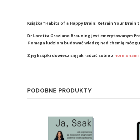
Książka
”Habits of a Happy Brain: Retrain Your Brain
Dr Loretta
Graziano
Brauning jest emerytowanym Pro
Pomaga ludziom budować władzę nad chemią mózgu
Z jej k
siążki
dowiesz się jak radzić sobie z
hormonami 
PODOBNE PRODUKTY