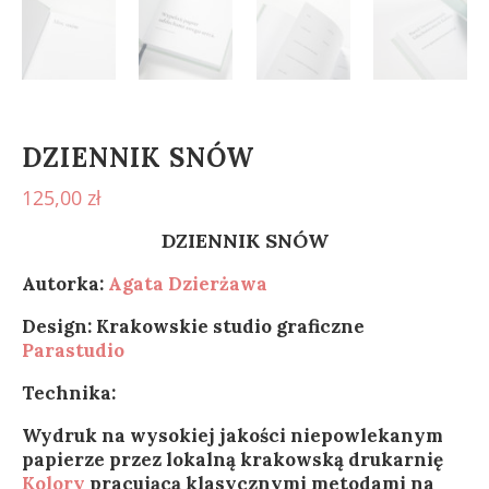
DZIENNIK SNÓW
125,00
zł
DZIENNIK SNÓW
Autorka:
Agata
Dzierżawa
Design: Krakowskie studio graficzne
Parastudio
Technika:
Wydruk na wysokiej jakości niepowlekanym
papierze przez
lokaln
ą
krakowsk
ą
drukarni
ę
Kolory
pracując
ą
klasycznymi metodami na