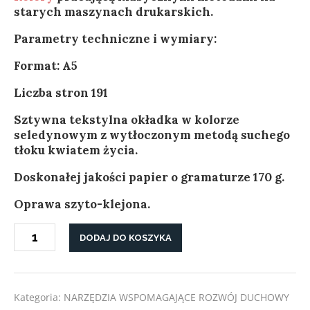
starych maszynach drukarskich.
Parametry techniczne i wymiary:
Format: A5
Liczba stron 191
Sztywna tekstylna okładka w kolorze
seledynowym z wytłoczonym metod
ą suchego
t
łoku kwiatem życia.
Doskonałej jakości papier o gramaturze 170 g.
Oprawa szyto-klejona.
ilość
DODAJ DO KOSZYKA
DZIENNIK
SNÓW
Kategoria:
NARZĘDZIA WSPOMAGAJĄCE ROZWÓJ DUCHOWY