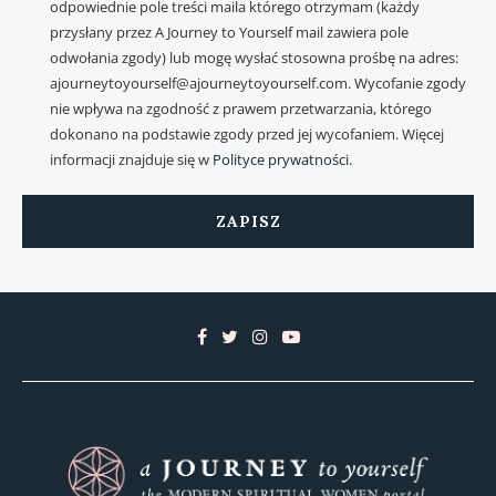
odpowiednie pole treści maila którego otrzymam (każdy
przysłany przez A Journey to Yourself mail zawiera pole
odwołania zgody) lub mogę wysłać stosowna prośbę na adres:
ajourneytoyourself@ajourneytoyourself.com. Wycofanie zgody
nie wpływa na zgodność z prawem przetwarzania, którego
dokonano na podstawie zgody przed jej wycofaniem. Więcej
informacji znajduje się w
Polityce prywatności
.