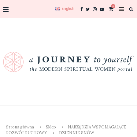
0
English
Strona główna
Sklep
NARZĘDZIA WSPOMAGAJĄCE
ROZWÓJ DUCHOWY
DZIENNIK SNÓW