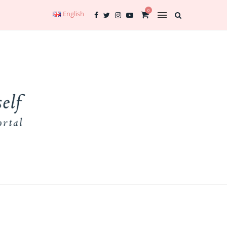
0
English