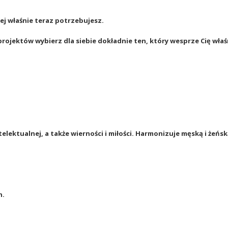
ej właśnie teraz potrzebujesz.
projektów wybierz dla siebie dokładnie ten, który wesprze Cię wła
elektualnej, a także wierności i miłości. Harmonizuje męską i żeńsk
h.