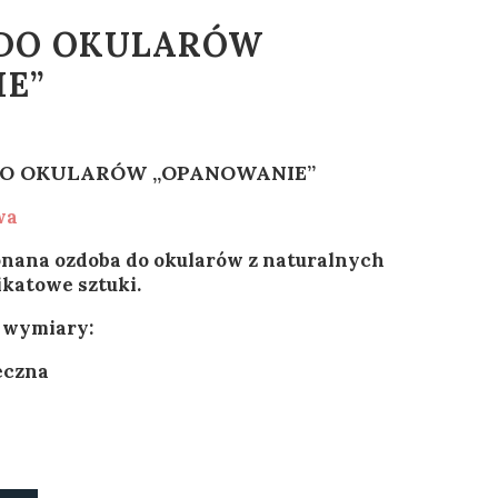
 DO OKULARÓW
E”
DO OKULARÓW „OPANOWANIE”
wa
nana ozdoba do okularów z naturalnych
katowe sztuki.
 wymiary:
zeczna