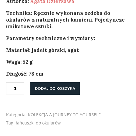
Autorka:
Agata
Dzierżawa
Technika: Ręcznie wykonana ozdoba do
okularów z naturalnych kamieni. Pojedyncze
unikatowe sztuki.
Parametry techniczne i wymiary:
Materiał: jadeit górski, agat
Waga: 52 g
Długość: 78 cm
ilość
DODAJ DO KOSZYKA
ŁAŃCUSZEK
DO
OKULARÓW
"WŁADZA"
Kategoria:
KOLEKCJA A JOURNEY TO YOURSELF
Tag:
łańcuszki do okularów