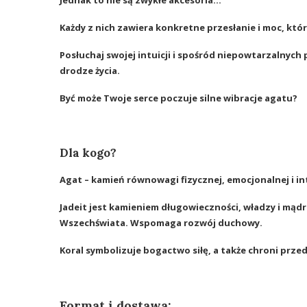
Każdy z nich zawiera konkretne przesłanie i moc, któr
Posłuchaj swojej intuicji i spośród niepowtarzalnych 
drodze życia.
Być może Twoje serce poczuje silne wibracje agatu?
Dla kogo?
Agat – kamień równowagi fizycznej, emocjonalnej i int
Jadeit jest kamieniem długowieczności, władzy i mądro
Wszechświata. Wspomaga rozwój duchowy.
Koral symbolizuje bogactwo siłę, a także chroni prze
Format i dostawa: