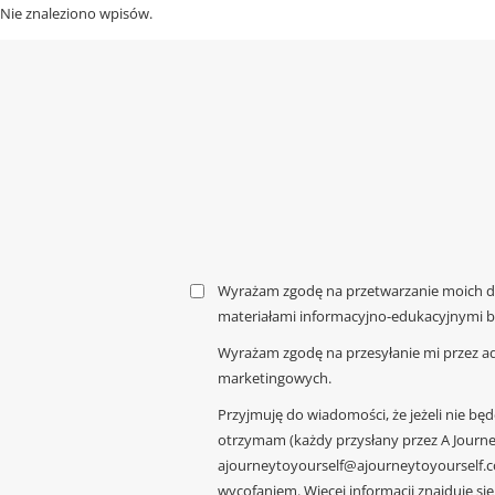
Nie znaleziono wpisów.
Wyrażam zgodę na przetwarzanie moich da
materiałami informacyjno-edukacyjnymi bl
Wyrażam zgodę na przesyłanie mi przez ad
marketingowych.
Przyjmuję do wiadomości, że jeżeli nie bę
otrzymam (każdy przysłany przez A Journe
ajourneytoyourself@ajourneytoyourself.c
wycofaniem. Więcej informacji znajduje si