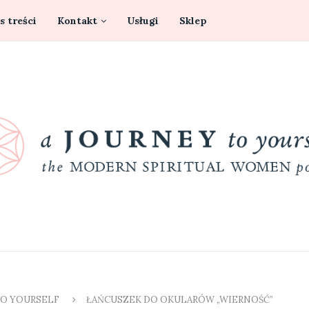
s treści
Kontakt
Usługi
Sklep
TO YOURSELF
ŁAŃCUSZEK DO OKULARÓW „WIERNOŚĆ”