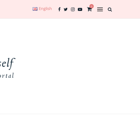
0
English