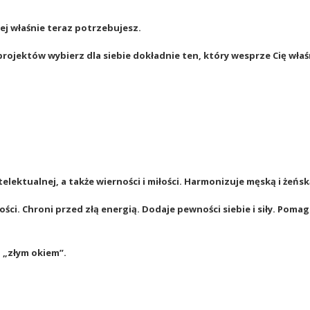
ej właśnie teraz potrzebujesz.
projektów wybierz dla siebie dokładnie ten, który wesprze Cię wła
elektualnej, a także wierności i miłości. Harmonizuje męską i żeńsk
ści. Chroni przed złą energią. Dodaje pewności siebie i siły. Poma
d „złym okiem”.