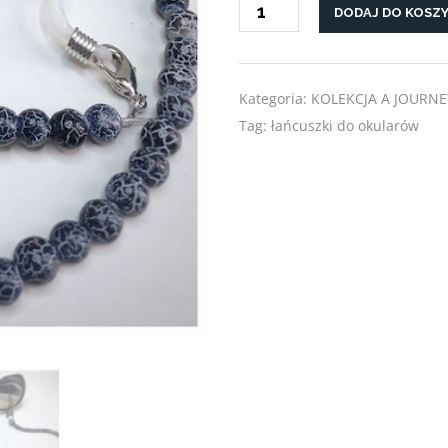
DODAJ DO KOSZ
ŁAŃCUSZEK
DO
OKULARÓW
"WIERNOŚĆ"
Kategoria:
KOLEKCJA A JOURNE
Tag:
łańcuszki do okularów